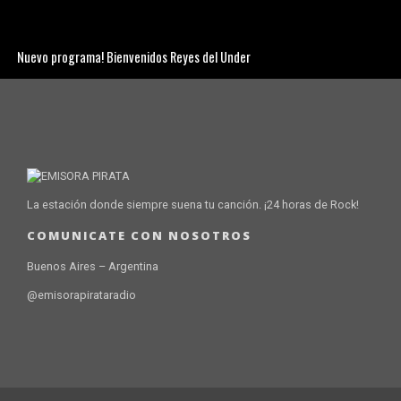
Nuevo programa! Bienvenidos Reyes del Under
La estación donde siempre suena tu canción. ¡24 horas de Rock!
COMUNICATE CON NOSOTROS
Buenos Aires – Argentina
@emisorapirataradio