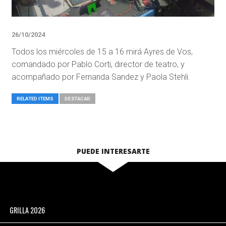
26/10/2024
Todos los miércoles de 15 a 16 mirá Ayres de Vos,
comandado por Pablo Corti, director de teatro, y
acompañado por Fernanda Sandez y Paola Stehli.
RELATED ITEMS
DESTACAR
PUEDE INTERESARTE
GRILLA 2026