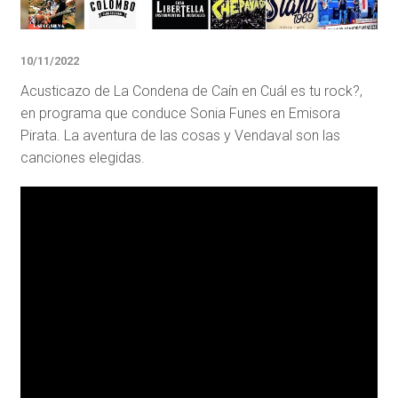
10/11/2022
Acusticazo de La Condena de Caín en Cuál es tu rock?,
en programa que conduce Sonia Funes en Emisora
Pirata. La aventura de las cosas y Vendaval son las
canciones elegidas.