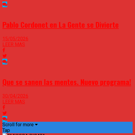
Pablo Cordonet en La Gente se Divierte
15/05/2026
LEER MAS
Que se sanen las mentes. Nuevo programa!
30/04/2026
LEER MAS
Scroll for more
Tap