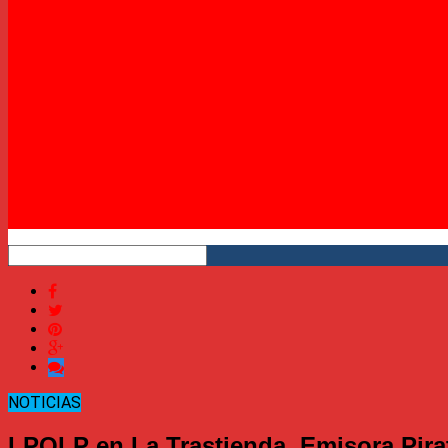
Twitter
Instagram
YouTube
RSS
NOTICIAS
LPQLP en La Trastienda. Emisora Pira