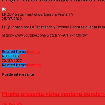
LPQLP en La Trastienda. Emisora Pirata TV
25/07/2022
LPQLP pasó por La Trastienda y Emisora Pirata te cuenta lo q
https://www.youtube.com/watch?v=97HYx1MrFzM
Related Items
destacar
NOTICIAS
25/07/2022
Related Items
destacar
Puede interesarte
Piraña presenta «Una ventana donde r
29/06/2026