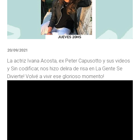
20/09/2021
La actriz Ivana Acosta, ex Peter Capusotto y sus videos
y Sin codificar, nos hizo delira de risa en La Gente Se
Divierte! Volvé a vivir ese glorioso momento!