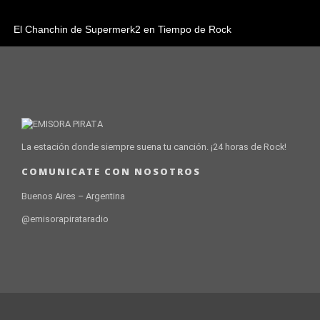
El Chanchin de Supermerk2 en Tiempo de Rock
La estación donde siempre suena tu canción. ¡24 horas de Rock!
COMUNICATE CON NOSOTROS
Buenos Aires – Argentina
@emisorapirataradio