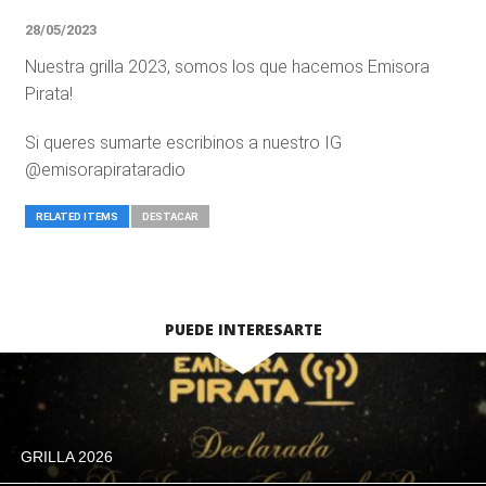
28/05/2023
Nuestra grilla 2023, somos los que hacemos Emisora
Pirata!
Si queres sumarte escribinos a nuestro IG
@emisorapirataradio
RELATED ITEMS
DESTACAR
PUEDE INTERESARTE
GRILLA 2026