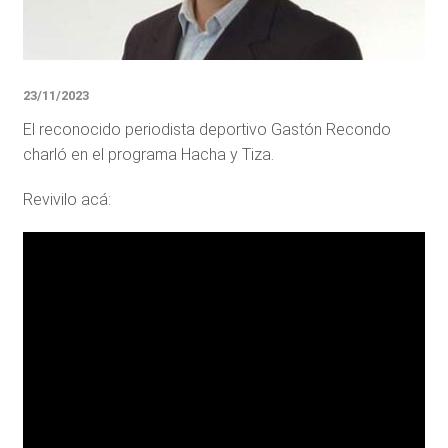
23/11/2023
El reconocido periodista deportivo Gastón Recondo
charló en el programa Hacha y Tiza.
Revivilo acá: