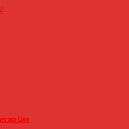
!
agram Live