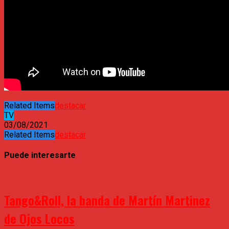
Related Items
destacar
TV
03/08/2021
Related Items
destacar
Puede interesarte
Tango&Roll, la banda de Martín Martinez
de Ojos Locos