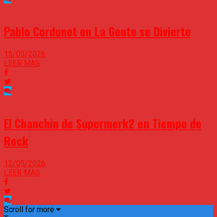
Pablo Cordonet en La Gente se Divierte
15/05/2026
LEER MAS
El Chanchin de Supermerk2 en Tiempo de
Rock
12/05/2026
LEER MAS
Scroll for more