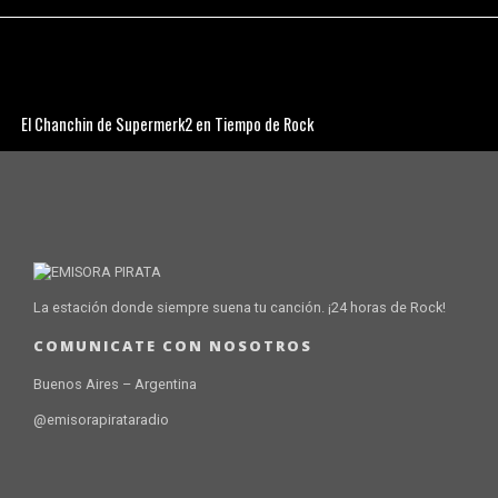
El Chanchin de Supermerk2 en Tiempo de Rock
La estación donde siempre suena tu canción. ¡24 horas de Rock!
COMUNICATE CON NOSOTROS
Buenos Aires – Argentina
@emisorapirataradio