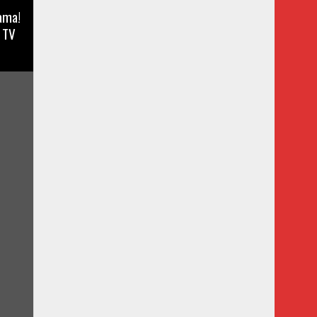
ama!
a TV