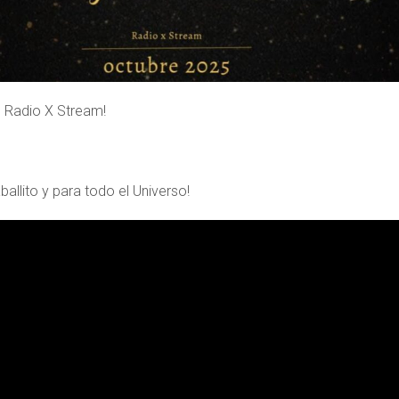
 Radio X Stream!
ballito y para todo el Universo!