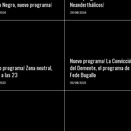
 Negro, nuevo programa!
Neanderthálicos!
2024
29/08/2024
LEER MAS
LEER MAS
Nuevo programa! La Convicci
o programa! Zona neutral,
del Demente, el programa de
 a las 23
Fede Bugallo
2023
05/08/2023
LEER MAS
LEER MAS