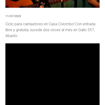
11/07/2023
Ciclo para cantautores en Casa Colombo! Con entrada
libre y gratuita, sucede dos veces al mes en Gallo 557,
Abasto.