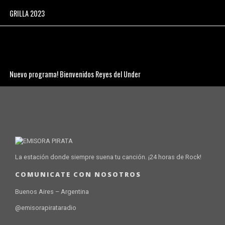
GRILLA 2023
Nuevo programa! Bienvenidos Reyes del Under
La estación donde siempre suena tu canción. ¡24 horas de Rock!
COMUNICATE CON NOSOTROS
Buenos Aires – Argentina
@emisorapirataradio